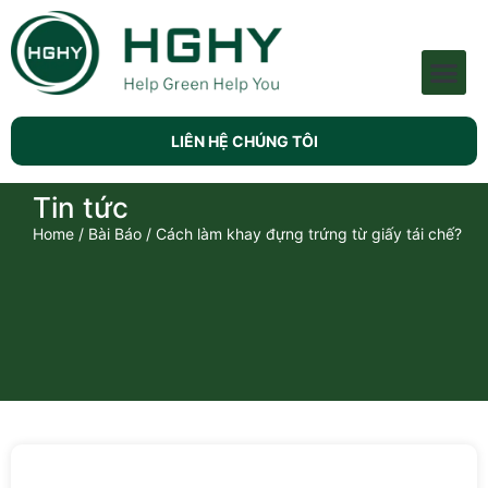
MÁY KHUÔN BỘT BỘT
Lịch sử phát triển
Liên hệ chúng tôi
LIÊN HỆ CHÚNG TÔI
Tin tức
Home
/
Bài Báo
/ Cách làm khay đựng trứng từ giấy tái chế?