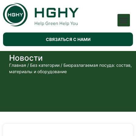
титульная страница
Оборудование для производства целлюлозы
История развития
СВЯЗАТЬСЯ С НАМИ
Новости
Главная
/
Без категории
/ Биоразлагаемая посуда: состав,
материалы и оборудование