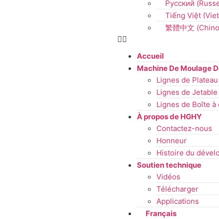
Русский
(
Russ
Tiếng Việt
(
Vie
繁體中文
(
Chino
Accueil
Machine De Moulage De
Lignes de Plateau
Lignes de Jetable 
Lignes de Boîte à
À propos de HGHY
Contactez-nous
Honneur
Histoire du déve
Soutien technique
Vidéos
Télécharger
Applications
Français