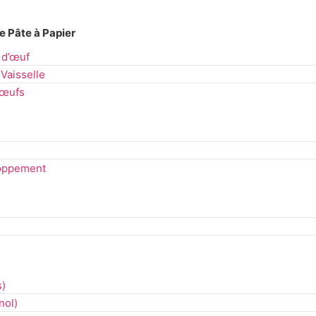
 Pâte à Papier
 d’œuf
Vaisselle
 œufs
loppement
s
)
nol
)