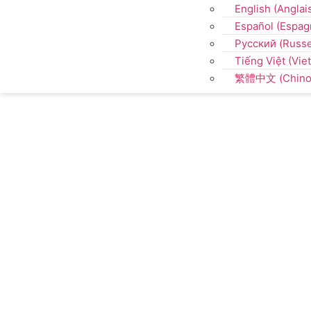
English
(
Anglai
Español
(
Espag
Русский
(
Russ
Tiếng Việt
(
Vie
繁體中文
(
Chino