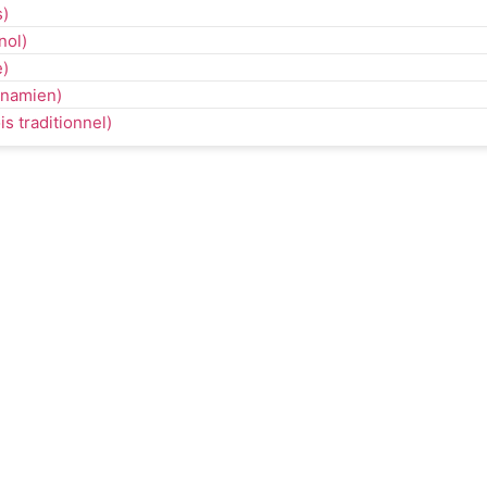
s
)
nol
)
e
)
tnamien
)
is traditionnel
)