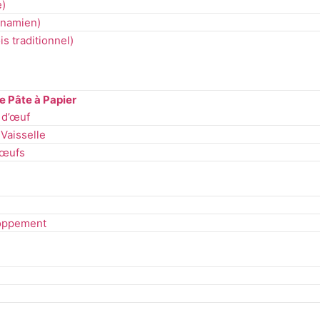
e
)
tnamien
)
is traditionnel
)
 Pâte à Papier
 d’œuf
Vaisselle
 œufs
loppement