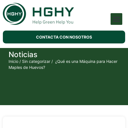
Máquina De Pulpa Moldeada
Acerca de HGHY
CONTACTA CON NOSOTROS
Noticias
Inicio
/
Sin categorizar
/ ¿Qué es una Máquina para Hacer
Maples de Huevos?