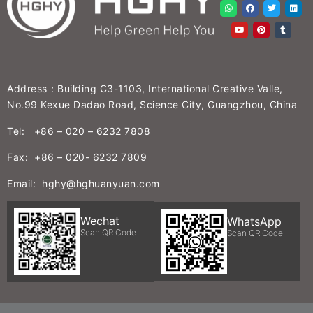
Address：Building C3-1103, International Creative Valle,
No.99 Kexue Dadao Road, Science City, Guangzhou, China
Tel: +86 – 020 – 6232 7808
Fax: +86 – 020- 6232 7809
Email: hghy@hghuanyuan.com
Wechat
WhatsApp
Scan QR Code
Scan QR Code